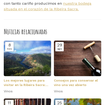
con tanto cariño producimos en
nuestra bodega
situada en el corazón de la Ribeira Sacra.
Noticias relacionadas
8
29
nov
ago
Los mejores lugares para
Consejos para conservar el
visitar en la Ribeira Sacra:
vino una vez abierto
monasterios, miradores,
Vinos
Vinos
pueblos…
11
25