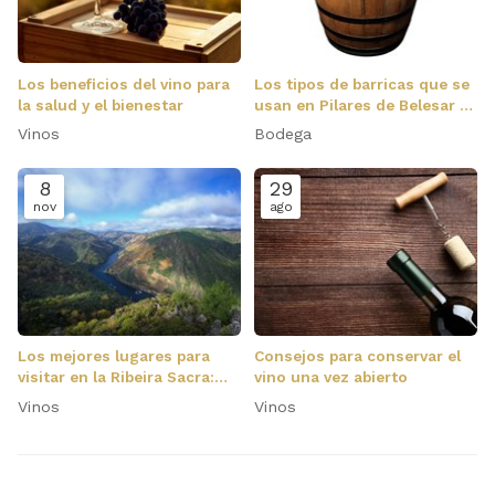
Los beneficios del vino para
Los tipos de barricas que se
la salud y el bienestar
usan en Pilares de Belesar y
cómo influyen en el vino
Vinos
Bodega
8
29
nov
ago
Los mejores lugares para
Consejos para conservar el
visitar en la Ribeira Sacra:
vino una vez abierto
monasterios, miradores,
Vinos
Vinos
pueblos…